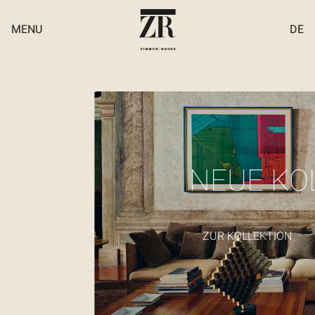
MENU
DE
Datenschutz
NEUE KO
Händler & Showrooms
Cookie-Einstellungen
Impressum
ZUR KOLLEKTION
Contract
Partner-Portal