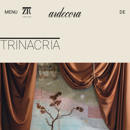
MENU
DE
TRINACRIA
Datenschutz
Händler & Showrooms
Cookie-Einstellungen
Impressum
Contract
Partner-Portal